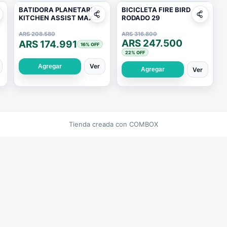
BATIDORA PLANETARIA
BICICLETA FIRE BIRD
KITCHEN ASSIST MAX
RODADO 29
1200W
ARS 208.580
ARS 316.800
ARS 247.500
ARS 174.991
16
% OFF
22
% OFF
Ver
Agregar
Ver
Agregar
Tienda creada con COMBOX