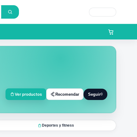
Cargando...
Ver productos
Recomendar
Seguir
0
Seguir a Bee Market
Deportes y fitness