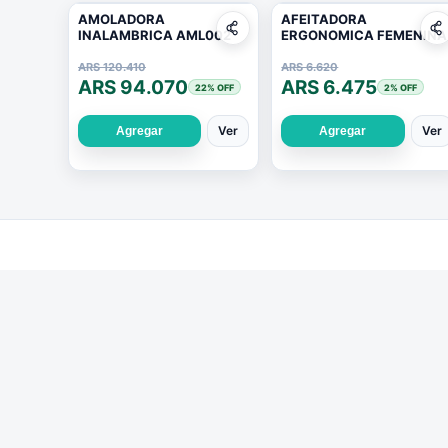
AMOLADORA
AFEITADORA
INALAMBRICA AML002
ERGONOMICA FEMENINA
ARS 120.410
ARS 6.620
ARS 94.070
ARS 6.475
22
% OFF
2
% OFF
Ver
Ver
Agregar
Agregar