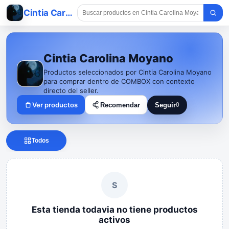
Cintia Carolina Moyano
Cintia Carolina Moyano
Productos seleccionados por Cintia Carolina Moyano
para comprar dentro de COMBOX con contexto
directo del seller.
Ver productos
Recomendar
Seguir
0
Seguir a Cintia Caroli
Todos
S
Esta tienda todavia no tiene productos
activos