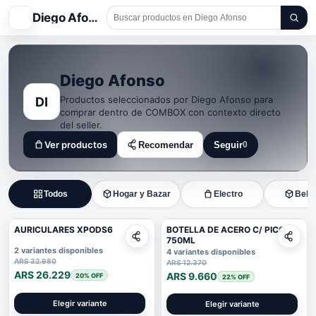
DA
Diego Afonso
Diego Afonso
Productos seleccionados por Diego Afonso para
DI
comprar dentro de COMBOX con contexto directo
del seller.
Ver productos
Recomendar
Seguir
0
Seguir a Diego Afonso
Todos
Hogar y Bazar
Electro
Bebi
AURICULARES XPODS6
BOTELLA DE ACERO C/ PICO
750ML
2 variantes disponibles
4 variantes disponibles
ARS 32.980
ARS 12.370
ARS 26.229
ARS 9.660
20
% OFF
22
% OFF
Elegir variante
Elegir variante