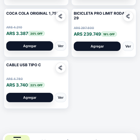
COCA COLA ORIGINAL 1,75L
BICICLETA PRO LIMIT RODADO
29
ARS 4.210
ARS 297.600
ARS 3.387
ARS 239.749
20
% OFF
19
% OFF
Ver
Ver
Agregar
Agregar
CABLE USB TIPO C
ARS 4.780
ARS 3.740
22
% OFF
Ver
Agregar