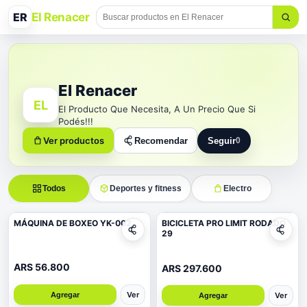
ER
El Renacer
El Renacer
EL
El Producto Que Necesita, A Un Precio Que Si
Podés!!!
Ver productos
Recomendar
Seguir
0
Seguir a El Renacer
Todos
Deportes y fitness
Electro
MÁQUINA DE BOXEO YK-002
BICICLETA PRO LIMIT RODADO
29
ARS 56.800
ARS 297.600
Ver
Ver
Agregar
Agregar