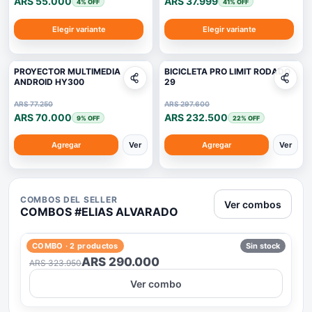
ARS 55.000
ARS 37.999
4
% OFF
41
% OFF
Elegir variante
Elegir variante
PROYECTOR MULTIMEDIA
BICICLETA PRO LIMIT RODADO
ANDROID HY300
29
ARS 77.250
ARS 297.600
ARS 70.000
ARS 232.500
9
% OFF
22
% OFF
Ver
Ver
Agregar
Agregar
COMBOS DEL SELLER
Ver combos
COMBOS #
ELIAS ALVARADO
COMBO ·
2
productos
Sin stock
combo cocina
ARS 290.000
ARS 323.950
Ver combo