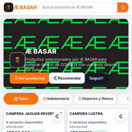
Æ BASAR
Æ BASAR
Productos seleccionados por Æ BASAR para
comprar dentro de COMBOX con contexto directo
del seller.
Ver productos
Recomendar
Seguir
0
Seguir a Æ BASAR
Todos
Indumentaria
Deportes y fitness
CAMPERA JAGUAR REVERSIBLE
CAMPERA LUSTRA
8 variantes disponibles
5 variantes disponibles
ARS 56.999
ARS 63.999