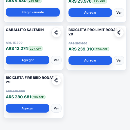
ARS 4.880
ARS 23.970
24
% OFF
22
% OFF
Elegir variante
Ver
Agregar
CABALLITO SALTARIN
BICICLETA PRO LIMIT RODADO
29
ARS 15.300
ARS 297.600
ARS 12.274
ARS 239.310
20
% OFF
20
% OFF
Ver
Ver
Agregar
Agregar
BICICLETA FIRE BIRD RODADO
29
ARS 316.800
ARS 280.681
11
% OFF
Ver
Agregar