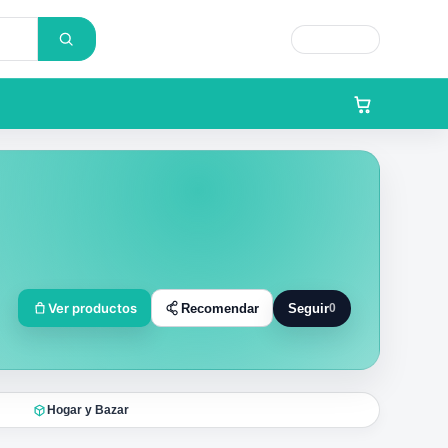
Cargando...
Ver productos
Recomendar
Seguir
0
Seguir a Gabriel Gonzale
Hogar y Bazar