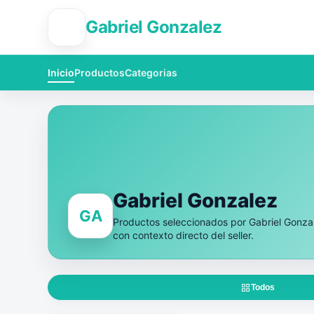
Gabriel Gonzalez
GG
Inicio
Productos
Categorias
Gabriel Gonzalez
GA
Productos seleccionados por Gabriel Gon
con contexto directo del seller.
Todos