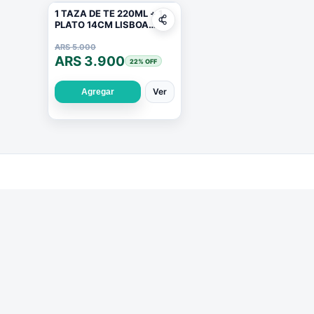
1 TAZA DE TE 220ML + 1
PLATO 14CM LISBOA
VIDRIO OPALINO
ARS 5.000
ARS 3.900
22
% OFF
Ver
Agregar