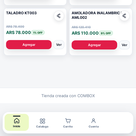
TALADRO KT003
AMOLADORA INALAMBRICA
AML002
ARS 78.400
ARS 120.410
ARS 78.000
ARS 110.000
1
% OFF
9
% OFF
Ver
Ver
Agregar
Agregar
Tienda creada con COMBOX
Inicio
Catalogo
Carrito
Cuenta