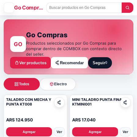
GC
Go Compras
Go Compras
Productos seleccionados por Go Compras para
GO
comprar dentro de COMBOX con contexto directo
del seller.
Ver productos
Recomendar
Seguir
0
Seguir a Go Compras
Todos
Electro
TALADRO CON MECHA Y
MINI TALADRO PUNTA FINA
PUNTA KT008
KTMINI001
ARS 124.950
ARS 17.040
Ver
Ver
Agregar
Agregar