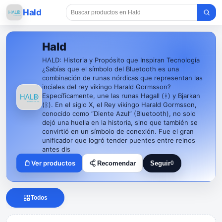
Hald
Hald
HΛLD: Historia y Propósito que Inspiran Tecnología
¿Sabías que el símbolo del Bluetooth es una
combinación de runas nórdicas que representan las
inciales del rey vikingo Harald Gormsson?
Específicamente, une las runas Hagall (ᚼ) y Bjarkan
(ᛒ). En el siglo X, el Rey vikingo Harald Gormsson,
conocido como “Diente Azul” (Bluetooth), no solo
dejó una huella en la historia, sino que también se
convirtió en un símbolo de conexión. Fue el gran
unificador que logró tender puentes entre reinos
antes dis
Ver productos
Recomendar
Seguir
0
Seguir a Hald
Todos