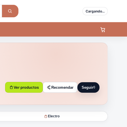
Cargando...
Ver productos
Recomendar
Seguir
0
Seguir a Ivan Market
Electro