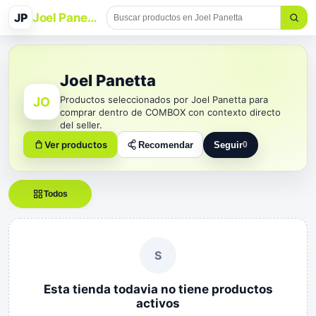
JP
Joel Panetta
Joel Panetta
Productos seleccionados por Joel Panetta para
JO
comprar dentro de COMBOX con contexto directo
del seller.
Ver productos
Recomendar
Seguir
0
Seguir a Joel Panetta
Todos
S
Esta tienda todavia no tiene productos
activos