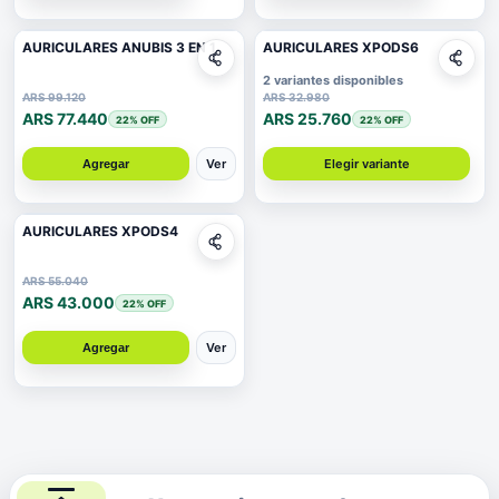
AURICULARES ANUBIS 3 EN 1
AURICULARES XPODS6
2 variantes disponibles
ARS 99.120
ARS 32.980
ARS 77.440
ARS 25.760
22
% OFF
22
% OFF
Ver
Elegir variante
Agregar
AURICULARES XPODS4
ARS 55.040
ARS 43.000
22
% OFF
Ver
Agregar