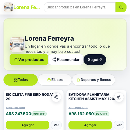
Lorena Ferreyra
Lorena Ferreyra
Un lugar en donde vas a encontrar todo lo que
necesitas y a muy bajo costos!
Ver productos
Recomendar
Seguir
0
Seguir a Lorena Ferrey
Todos
Electro
Deportes y fitness
BICICLETA FIRE BIRD RODADO
BATIDORA PLANETARIA
29
KITCHEN ASSIST MAX 1200W
ARS 316.800
ARS 208.580
ARS 247.500
ARS 162.950
22
% OFF
22
% OFF
Ver
Ver
Agregar
Agregar