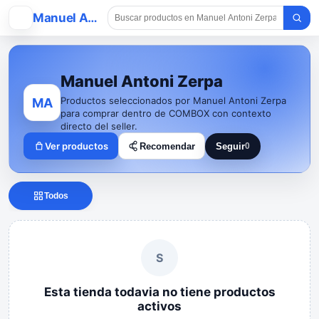
MA
Manuel Antoni Zerpa
Manuel Antoni Zerpa
Productos seleccionados por Manuel Antoni Zerpa
MA
para comprar dentro de COMBOX con contexto
directo del seller.
Ver productos
Recomendar
Seguir
0
Seguir a Manuel Anton
Todos
S
Esta tienda todavia no tiene productos
activos