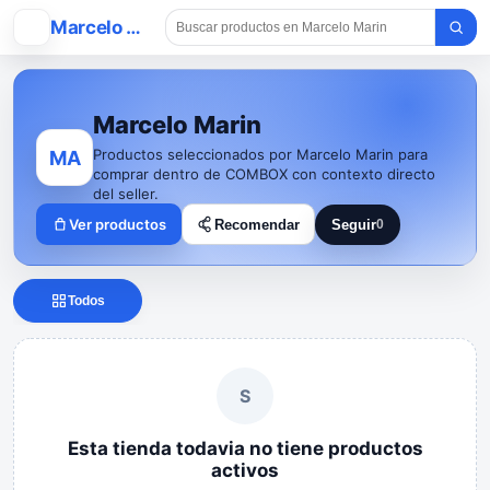
MM
Marcelo Marin
Marcelo Marin
Productos seleccionados por Marcelo Marin para
MA
comprar dentro de COMBOX con contexto directo
del seller.
Ver productos
Recomendar
Seguir
0
Seguir a Marcelo Marin
Todos
S
Esta tienda todavia no tiene productos
activos