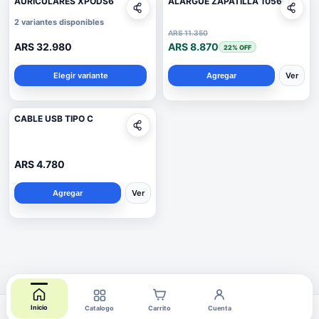
AURICULARES XPODS6
ALARGUE ZAPATILLA 1056-11
2 variantes disponibles
ARS 11.350
ARS 32.980
ARS 8.870
22
% OFF
Elegir variante
Ver
Agregar
CABLE USB TIPO C
ARS 4.780
Ver
Agregar
Inicio
Catalogo
Carrito
Cuenta
Tienda creada con COMBOX