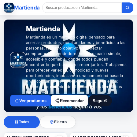
Martienda
Martienda
Martienda es un mercado digital pensado para
acercar productos, oportunidades y beneficios a las
personas. Nuestro objetivo es conectar
compradores y vendedores en un espacio simple,
accesible y confiable, donde todos puedan
encontrar lo que buscan y crecer juntos. Trabajamos
para ofrecer variedad, comodidad y nuevas
oportunidades, impulsando una comunidad basada
en la confianza y el beneficio mutuo. Martienda:
donde las oportunidades florecen y los beneficios
llegan a vos.
Ver productos
Recomendar
Seguir
0
Seguir a Martienda
Todos
Electro