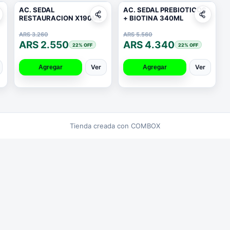
AC. SEDAL
AC. SEDAL PREBIOTICOS
RESTAURACION X190ML
+ BIOTINA 340ML
ARS 3.260
ARS 5.560
ARS 2.550
ARS 4.340
22
% OFF
22
% OFF
Ver
Ver
Agregar
Agregar
Tienda creada con COMBOX