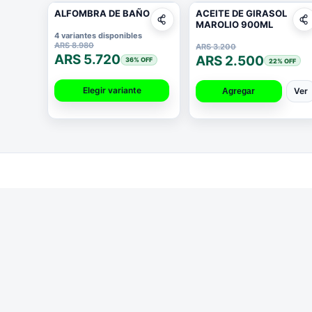
ALFOMBRA DE BAÑO
ACEITE DE GIRASOL
MAROLIO 900ML
4 variantes disponibles
ARS 8.980
ARS 3.200
ARS 5.720
ARS 2.500
36
% OFF
22
% OFF
Elegir variante
Ver
Agregar