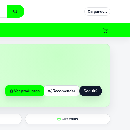
Cargando...
Ver productos
Recomendar
Seguir
0
Seguir a Maxikiosco 82
Alimentos