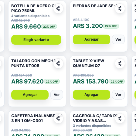
BOTELLA DE ACERO C/
PIEDRAS DE JADE SF-3
PICO 750ML
4 variantes disponibles
ARS 4.100
ARS 12.370
ARS 3.200
ARS 9.660
22
% OFF
22
% OFF
Ver
Agregar
Elegir variante
TALADRO CON MECHA Y
TABLET X-VIEW
PUNTA KT008
QUANTUM Q7
ARS 124.950
ARS 196.850
ARS 97.620
ARS 153.790
22
% OFF
22
% OFF
Ver
Ver
Agregar
Agregar
CAFETERA INALAMBRICA
CACEROLA C/ TAPA DE
3 EN 1 OM-C301
VIDRIO Y ASAS
ANTIDESLIZANTE 20X
3 variantes disponibles
9.5CM 1,8MM
ARS 94.980
ARS 33.430