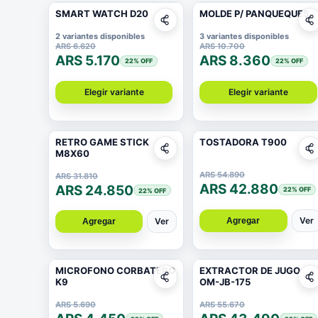
SMART WATCH D20
MOLDE P/ PANQUEQUES
2 variantes disponibles
3 variantes disponibles
ARS 6.620
ARS 10.700
ARS 5.170
ARS 8.360
22
% OFF
22
% OFF
Elegir variante
Elegir variante
RETRO GAME STICK
TOSTADORA T900
M8X60
ARS 54.890
ARS 31.810
ARS 42.880
ARS 24.850
22
% OFF
22
% OFF
Ver
Agregar
Ver
Agregar
MICROFONO CORBATERO
EXTRACTOR DE JUGO
K9
OM-JB-175
ARS 5.690
ARS 55.670