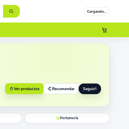
Cargando...
Ver productos
Recomendar
Seguir
0
Seguir a Nlb Combox
Perfumería