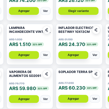
ARS 74.200
ARS 26.120
22
% OFF
22
% OFF
Ver
Elegir variante
Agregar
LAMPARA
INFLADOR ELECTRICO
INCANDECENTE VINTAGE
BESTWAY 10X13CM
ESPIRAL 24W G45
ARS 1.930
ARS 31.190
ARS 1.510
ARS 24.370
22
% OFF
22
% OFF
Ver
Ver
Agregar
Agregar
VAPORERA DE
SOPLADOR TERRA SP-25
ALIMENTOS SD2091
ARS 77.090
ARS 76.770
ARS 60.230
ARS 59.980
22
% OFF
22
% OFF
Ver
Agregar
Ver
Agregar