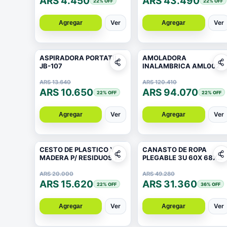
ARS 4.450
ARS 43.490
22
% OFF
22
% OFF
Ver
Ver
Agregar
Agregar
ASPIRADORA PORTATIL
AMOLADORA
JB-107
INALAMBRICA AML002
ARS 13.640
ARS 120.410
ARS 10.650
ARS 94.070
22
% OFF
22
% OFF
Ver
Ver
Agregar
Agregar
CESTO DE PLASTICO Y
CANASTO DE ROPA
MADERA P/ RESIDUOS 19X
PLEGABLE 3U 60X 68X
25CM
38CM
ARS 20.000
ARS 49.280
ARS 15.620
ARS 31.360
22
% OFF
36
% OFF
Ver
Ver
Agregar
Agregar