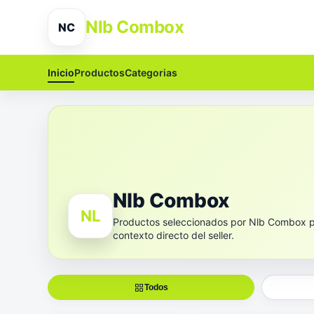
Nlb Combox
NC
Inicio
Productos
Categorias
Nlb Combox
NL
Productos seleccionados por Nlb Combox
contexto directo del seller.
Todos