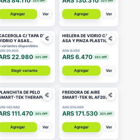
ARS 84.110
ARS 130.310
22
% OFF
22
% OFF
Ver
Ver
Agregar
Agregar
CACEROLA C/ TAPA DE
HIELERA DE VIDRIO C/
VIDRIO Y ASAS
ASA Y PINZA PLASTICA
ANTIDESLIZANTE 16X
12X 12,6CM
3 variantes disponibles
7CM 1,8MM
ARS 29.420
ARS 8.280
ARS 22.980
ARS 6.470
22
% OFF
22
% OFF
Elegir variante
Ver
Agregar
PLANCHITA DE PELO
FREIDORA DE AIRE
SMART-TEK THERAPRO
SMART-TEK 9L AF2090
ION 2 EN 1
ARS 142.680
ARS 219.560
ARS 111.470
ARS 171.530
22
% OFF
22
% OFF
Ver
Ver
Agregar
Agregar