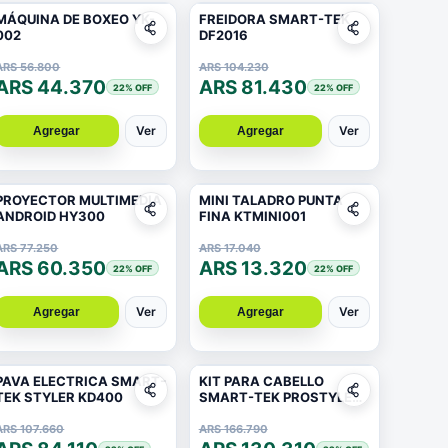
MÁQUINA DE BOXEO YK-
FREIDORA SMART-TEK
002
DF2016
ARS 56.800
ARS 104.230
ARS 44.370
ARS 81.430
22
% OFF
22
% OFF
Ver
Ver
Agregar
Agregar
PROYECTOR MULTIMEDIA
MINI TALADRO PUNTA
ANDROID HY300
FINA KTMINI001
ARS 77.250
ARS 17.040
ARS 60.350
ARS 13.320
22
% OFF
22
% OFF
Ver
Ver
Agregar
Agregar
PAVA ELECTRICA SMART-
KIT PARA CABELLO
TEK STYLER KD400
SMART-TEK PROSTYLE
ION 5 EN 1
ARS 107.660
ARS 166.790