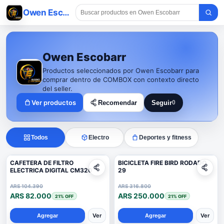
Owen Escobarr
Owen Escobarr
Productos seleccionados por Owen Escobarr para
comprar dentro de COMBOX con contexto directo
del seller.
Ver productos
Recomendar
Seguir
0
Seguir a Owen Escobar
Todos
Electro
Deportes y fitness
CAFETERA DE FILTRO
BICICLETA FIRE BIRD RODADO
ELECTRICA DIGITAL CM320
29
ARS 104.390
ARS 316.800
ARS 82.000
ARS 250.000
21
% OFF
21
% OFF
Ver
Ver
Agregar
Agregar