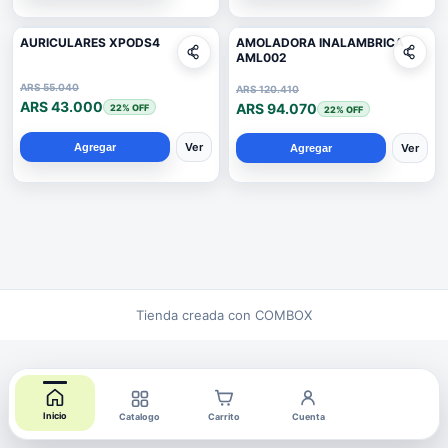
AURICULARES XPODS4
AMOLADORA INALAMBRICA
AML002
ARS 55.040
ARS 120.410
ARS 43.000
ARS 94.070
22
% OFF
22
% OFF
Ver
Ver
Agregar
Agregar
Tienda creada con COMBOX
Inicio
Catalogo
Carrito
Cuenta