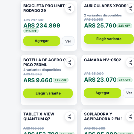
BICICLETA PRO LIMIT
AURICULARES XPODS6
RODADO 29
2 variantes disponibles
ARS 32.980
ARS 297.600
ARS 234.899
ARS 25.760
22
% OFF
21
% OFF
Elegir variante
Ver
Agregar
BOTELLA DE ACERO C/
CAMARA NV-0502
PICO 750ML
4 variantes disponibles
ARS 35.000
ARS 12.370
ARS 23.070
ARS 9.660
34
% OFF
22
% OFF
Ver
Agregar
Elegir variante
TABLET X-VIEW
SOPLADORA Y
QUANTUM Q7
ASPIRADORA 2 EN 1
SPL001
ARS 196.850
ARS 109.060