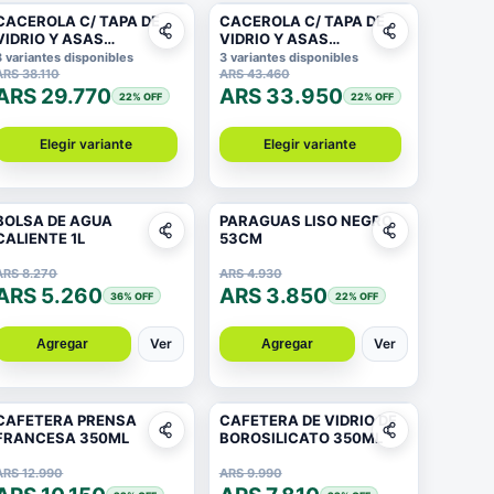
CACEROLA C/ TAPA DE
CACEROLA C/ TAPA DE
VIDRIO Y ASAS
VIDRIO Y ASAS
ANTIDESLIZANTE 22X
ANTIDESLIZANTE 24X
3 variantes disponibles
3 variantes disponibles
10CM 1,8MM
10.5CM 2MM
ARS 38.110
ARS 43.460
ARS 29.770
ARS 33.950
22
% OFF
22
% OFF
Elegir variante
Elegir variante
BOLSA DE AGUA
PARAGUAS LISO NEGRO
CALIENTE 1L
53CM
ARS 8.270
ARS 4.930
ARS 5.260
ARS 3.850
36
% OFF
22
% OFF
Ver
Ver
Agregar
Agregar
CAFETERA PRENSA
CAFETERA DE VIDRIO DE
FRANCESA 350ML
BOROSILICATO 350ML
ARS 12.990
ARS 9.990