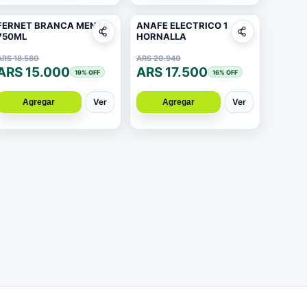
FERNET BRANCA MENTA
ANAFE ELECTRICO 1
750ML
HORNALLA
ARS 18.580
ARS 20.940
ARS 15.000
ARS 17.500
19
% OFF
16
% OFF
Ver
Ver
Agregar
Agregar