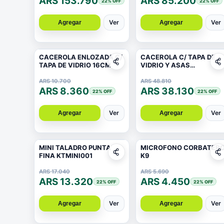
ARS 153.790
ARS 85.200
22
% OFF
22
% OFF
Ver
Ver
Agregar
Agregar
CACEROLA ENLOZADA C/
CACEROLA C/ TAPA DE
TAPA DE VIDRIO 16CM
VIDRIO Y ASAS
ANTIDESLIZANTE 26X
11CM 2MM
ARS 10.700
ARS 48.810
ARS 8.360
ARS 38.130
22
% OFF
22
% OFF
Ver
Ver
Agregar
Agregar
MINI TALADRO PUNTA
MICROFONO CORBATER
FINA KTMINI001
K9
ARS 17.040
ARS 5.690
ARS 13.320
ARS 4.450
22
% OFF
22
% OFF
Ver
Ver
Agregar
Agregar