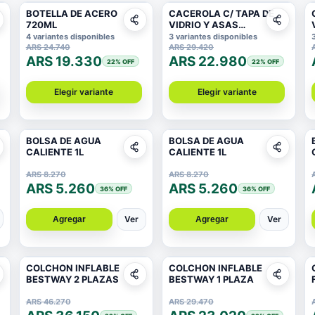
BOTELLA DE ACERO
CACEROLA C/ TAPA DE
720ML
VIDRIO Y ASAS
ANTIDESLIZANTE 16X
4 variantes disponibles
3 variantes disponibles
7CM 1,8MM
ARS 24.740
ARS 29.420
ARS 19.330
ARS 22.980
22
% OFF
22
% OFF
Elegir variante
Elegir variante
BOLSA DE AGUA
BOLSA DE AGUA
CALIENTE 1L
CALIENTE 1L
ARS 8.270
ARS 8.270
ARS 5.260
ARS 5.260
36
% OFF
36
% OFF
Ver
Ver
Agregar
Agregar
COLCHON INFLABLE
COLCHON INFLABLE
BESTWAY 2 PLAZAS
BESTWAY 1 PLAZA
ARS 46.270
ARS 29.470