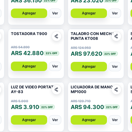
ARS 36.150
ARS 23.020
22
% OFF
22
% OFF
Ver
Ver
Agregar
Agregar
TOSTADORA T900
TALADRO CON MECHA Y
PUNTA KT008
ARS 54.890
ARS 124.950
ARS 42.880
ARS 97.620
22
% OFF
22
% OFF
Ver
Agregar
Ver
Agregar
O
LUZ DE VIDEO PORTATIL
LICUADORA DE MANO
AY-83
MP1000
ARS 5.000
ARS 120.710
ARS 3.910
ARS 94.300
22
% OFF
22
% OFF
Ver
Ver
Agregar
Agregar