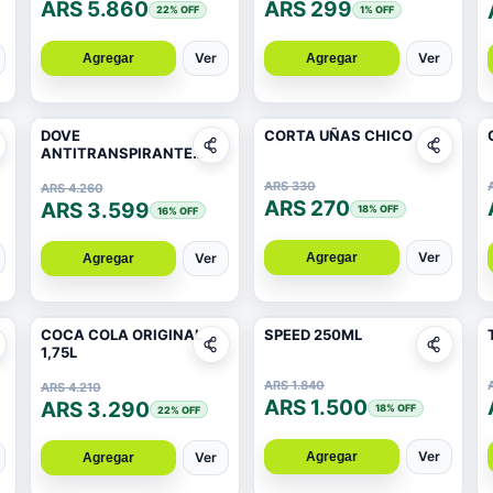
ARS 5.860
ARS 299
22
% OFF
1
% OFF
Ver
Ver
Agregar
Agregar
DOVE
CORTA UÑAS CHICO
ANTITRANSPIRANTE
ORIGINAL 150ML
ARS 330
ARS 4.260
ARS 270
ARS 3.599
18
% OFF
16
% OFF
Ver
Agregar
Ver
Agregar
COCA COLA ORIGINAL
SPEED 250ML
1,75L
ARS 1.840
ARS 4.210
ARS 1.500
ARS 3.290
18
% OFF
22
% OFF
Ver
Agregar
Ver
Agregar