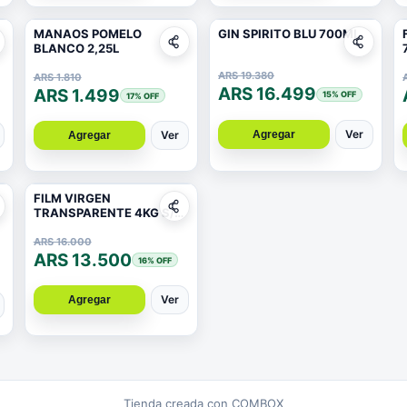
MANAOS POMELO
GIN SPIRITO BLU 700ML
BLANCO 2,25L
ARS 19.380
ARS 1.810
ARS 16.499
ARS 1.499
15
% OFF
17
% OFF
Ver
Agregar
Ver
Agregar
FILM VIRGEN
TRANSPARENTE 4KG S/
CONO
ARS 16.000
ARS 13.500
16
% OFF
Ver
Agregar
Tienda creada con COMBOX