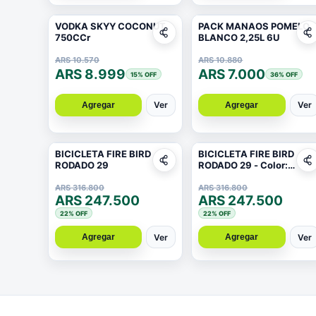
VODKA SKYY COCONUT
PACK MANAOS POMELO
750CCr
BLANCO 2,25L 6U
ARS 10.570
ARS 10.880
ARS 8.999
ARS 7.000
15
% OFF
36
% OFF
Ver
Ver
Agregar
Agregar
BICICLETA FIRE BIRD
BICICLETA FIRE BIRD
RODADO 29
RODADO 29 - Color:
Negro/Amarillo fluor
ARS 316.800
ARS 316.800
ARS 247.500
ARS 247.500
22
% OFF
22
% OFF
Ver
Ver
Agregar
Agregar