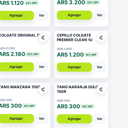
ARS 3.200
ARS 1.120
22
% OFF
22
% OFF
Ver
Agregar
Ver
Agregar
COLGATE ORIGINAL 70GR
CEPILLO COLGATE
PREMIER CLEAN 1U
ARS 2.790
ARS 1.410
ARS 2.180
ARS 1.200
22
% OFF
15
% OFF
Ver
Agregar
Ver
Agregar
TANG MANZANA 15GR
TANG NARANJA DULCE
15GR
ARS 350
ARS 350
ARS 300
ARS 300
14
% OFF
14
% OFF
Ver
Agregar
Ver
Agregar