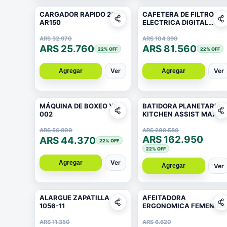
CARGADOR RAPIDO 20W
CAFETERA DE FILTRO
AR150
ELECTRICA DIGITAL
CM320
ARS 32.970
ARS 104.390
ARS 25.760
ARS 81.560
22
% OFF
22
% OFF
Ver
Ver
Agregar
Agregar
MÁQUINA DE BOXEO YK-
BATIDORA PLANETARIA
002
KITCHEN ASSIST MAX
1200W
ARS 56.800
ARS 208.580
ARS 162.950
ARS 44.370
22
% OFF
22
% OFF
Ver
Agregar
Ver
Agregar
ALARGUE ZAPATILLA
AFEITADORA
1056-11
ERGONOMICA FEMENINA
ARS 11.350
ARS 6.620