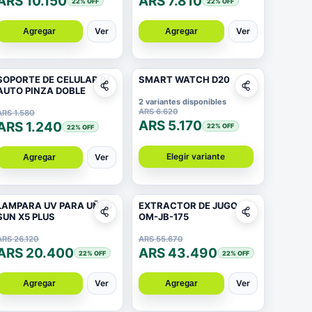
ARS 10.150
ARS 7.810
22
% OFF
22
% OFF
Ver
Ver
Agregar
Agregar
SOPORTE DE CELULAR P/
SMART WATCH D20
AUTO PINZA DOBLE
2 variantes disponibles
ARS 6.620
ARS 1.580
ARS 5.170
ARS 1.240
22
% OFF
22
% OFF
Elegir variante
Ver
Agregar
LAMPARA UV PARA UÑAS
EXTRACTOR DE JUGO
SUN X5 PLUS
OM-JB-175
ARS 26.120
ARS 55.670
ARS 20.400
ARS 43.490
22
% OFF
22
% OFF
Ver
Ver
Agregar
Agregar