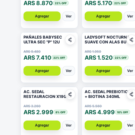
ARS 8.870
ARS 5.170
22
% OFF
22
% OFF
Ver
Ver
Agregar
Agregar
PAÑALES BABYSEC
LADYSOFT NOCTURNA
ULTRA SEC "P" 12U
SUAVE CON ALAS 8U
ARS 9.480
ARS 1.950
ARS 7.410
ARS 1.520
22
% OFF
22
% OFF
Ver
Ver
Agregar
Agregar
AC. SEDAL
AC. SEDAL PREBIOTICOS
RESTAURACION X190ML
+ BIOTINA 340ML
ARS 3.260
ARS 5.560
ARS 2.999
ARS 4.999
8
% OFF
10
% OFF
Ver
Ver
Agregar
Agregar