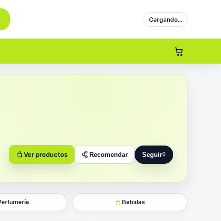
Cargando...
Ver productos
Recomendar
Seguir
0
Seguir a Rys
Perfumería
Bebidas