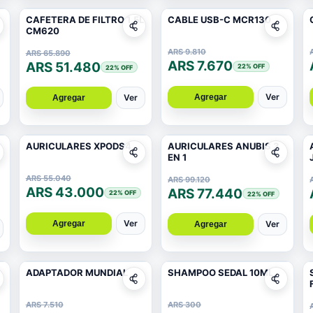
CAFETERA DE FILTRO 1,5L
CABLE USB-C MCR130
CM620
ARS 9.810
ARS 65.890
ARS 7.670
ARS 51.480
22
% OFF
22
% OFF
Ver
Agregar
Ver
Agregar
AURICULARES XPODS4
AURICULARES ANUBIS 3
EN 1
ARS 55.040
ARS 99.120
ARS 43.000
ARS 77.440
22
% OFF
22
% OFF
Ver
Agregar
Ver
Agregar
ADAPTADOR MUNDIAL
SHAMPOO SEDAL 10ML
ARS 7.510
ARS 300