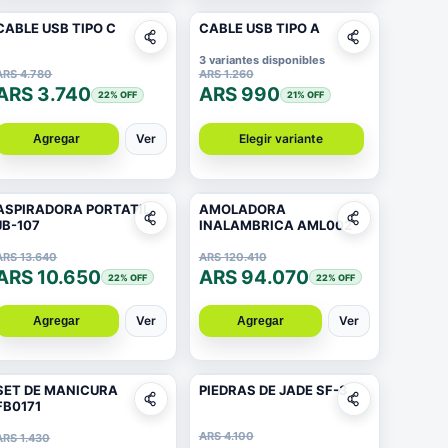
CABLE USB TIPO C
CABLE USB TIPO A
3 variantes disponibles
ARS 4.780
ARS 1.260
ARS 3.740
ARS 990
22
% OFF
21
% OFF
Ver
Elegir variante
Agregar
ASPIRADORA PORTATIL
AMOLADORA
JB-107
INALAMBRICA AML002
ARS 13.640
ARS 120.410
ARS 10.650
ARS 94.070
22
% OFF
22
% OFF
Ver
Ver
Agregar
Agregar
SET DE MANICURA
PIEDRAS DE JADE SF-3
FB0171
ARS 4.100
ARS 1.430