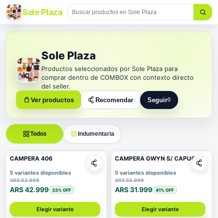
Sole Plaza
Sole Plaza
Productos seleccionados por Sole Plaza para
comprar dentro de COMBOX con contexto directo
del seller.
Ver productos
Recomendar
Seguir
0
Seguir a Sole Plaza
Todos
Indumentaria
CAMPERA 406
CAMPERA GWYN S/ CAPUCHA
5 variantes disponibles
5 variantes disponibles
ARS 63.999
ARS 53.999
ARS 42.999
ARS 31.999
33
% OFF
41
% OFF
Elegir variante
Elegir variante