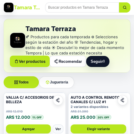
Tamara Terraza
Tamara Terraza
🍂 Productos para cada temporada ❄️ Selecciones
según la estación del año 🌸 Tendencias, hogar y
estilo de vida ☀️ Descubrí lo mejor de cada momento
Tempora | Lo que cada estación necesita
Ver productos
Recomendar
Seguir
0
Seguir a Tamara Terraz
Todos
Jugueteria
VALIJA C/ ACCESORIOS DE
AUTO A CONTROL REMOTO 4
BELLEZA
CANALES C/ LUZ #1
2 variantes disponibles
ARS 12.010
ARS 31.390
ARS 12.000
ARS 25.000
1
% OFF
20
% OFF
Ver
Elegir variante
Agregar