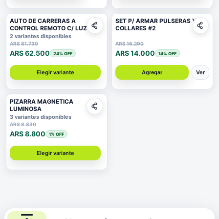
AUTO DE CARRERAS A
SET P/ ARMAR PULSERAS Y
CONTROL REMOTO C/ LUZ
COLLARES #2
2 variantes disponibles
ARS 81.730
ARS 16.290
ARS 62.500
ARS 14.000
24
% OFF
14
% OFF
Elegir variante
Ver
Agregar
PIZARRA MAGNETICA
LUMINOSA
3 variantes disponibles
ARS 8.830
ARS 8.800
1
% OFF
Elegir variante