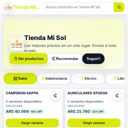
Tienda Mi Sol
Tienda Mi Sol
Los mejores precios en un solo lugar. Envios a todo
el país.
Ver productos
Recomendar
Seguir
0
Seguir a Tienda Mi Sol
Todos
Indumentaria
Electro
Librer
CAMPERON KAPPA
AURICULARES XPODS6
5 variantes disponibles
2 variantes disponibles
ARS 67.999
ARS 32.980
ARS 40.999
ARS 25.760
40
% OFF
22
% OFF
Elegir variante
Elegir variante