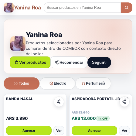
Yanina Roa
Yanina Roa
Productos seleccionados por Yanina Roa para
comprar dentro de COMBOX con contexto directo
del seller.
Ver productos
Recomendar
Seguir
0
Seguir a Yanina Roa
Todos
Electro
Perfumería
BANDA NASAL
ASPIRADORA PORTATIL JB-107
ARS 13.640
ARS 3.990
ARS 13.600
1
% OFF
Ver
Ver
Agregar
Agregar