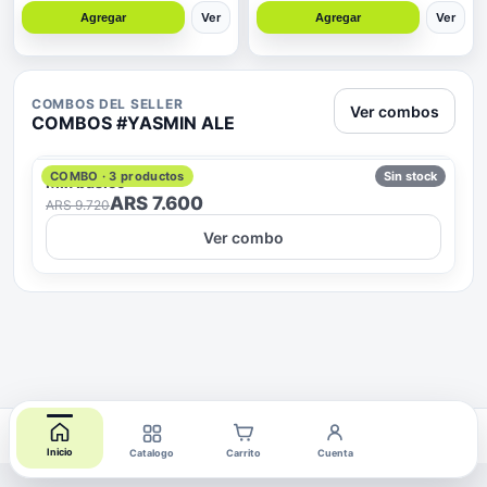
Ver
Ver
Agregar
Agregar
COMBOS DEL SELLER
Ver combos
COMBOS #
YASMIN ALE
COMBO ·
3
productos
Sin stock
Mix basico
ARS 7.600
ARS 9.720
Ver combo
Tienda creada con COMBOX
Inicio
Catalogo
Carrito
Cuenta