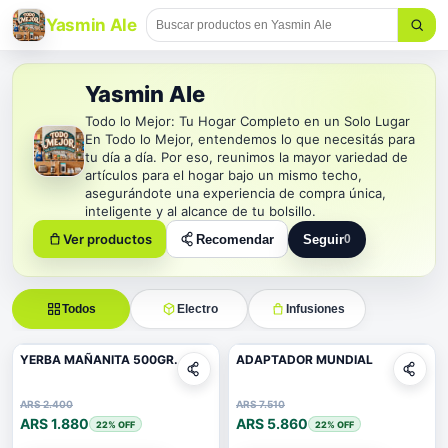
Yasmin Ale
Yasmin Ale
Todo lo Mejor: Tu Hogar Completo en un Solo Lugar ​
En Todo lo Mejor, entendemos lo que necesitás para
tu día a día. Por eso, reunimos la mayor variedad de
artículos para el hogar bajo un mismo techo,
asegurándote una experiencia de compra única,
inteligente y al alcance de tu bolsillo.
Ver productos
Recomendar
Seguir
0
Seguir a Yasmin Ale
Todos
Electro
Infusiones
YERBA MAÑANITA 500GR.
ADAPTADOR MUNDIAL
ARS 2.400
ARS 7.510
ARS 1.880
ARS 5.860
22
% OFF
22
% OFF