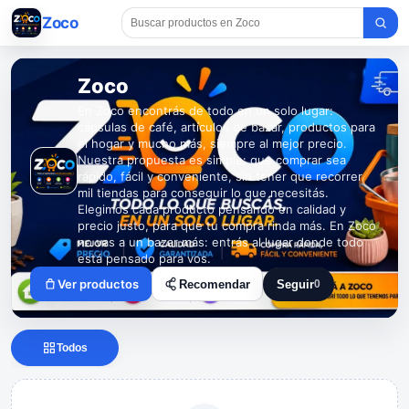
Zoco
Zoco
En Zoco encontrás de todo en un solo lugar:
cápsulas de café, artículos de bazar, productos para
el hogar y mucho más, siempre al mejor precio.
Nuestra propuesta es simple: que comprar sea
rápido, fácil y conveniente, sin tener que recorrer
mil tiendas para conseguir lo que necesitás.
Elegimos cada producto pensando en calidad y
precio justo, para que tu compra rinda más. En Zoco
no vas a un bazar más: entrás al lugar donde todo
está pensado para vos.
Ver productos
Recomendar
Seguir
0
Seguir a Zoco
Todos