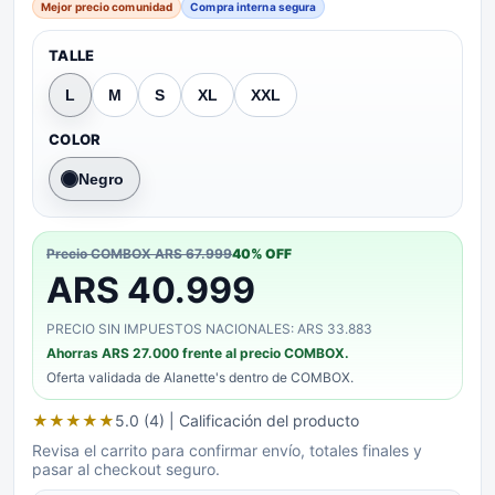
Mejor precio comunidad
Compra interna segura
TALLE
L
M
S
XL
XXL
COLOR
Negro
Precio COMBOX
ARS 67.999
40
% OFF
ARS 40.999
PRECIO SIN IMPUESTOS NACIONALES: ARS 33.883
Ahorras
ARS 27.000
frente al precio COMBOX.
Oferta validada de
Alanette's
dentro de COMBOX.
★
★
★
★
★
5.0 (4)
| Calificación del producto
Revisa el carrito para confirmar envío, totales finales y
pasar al checkout seguro.