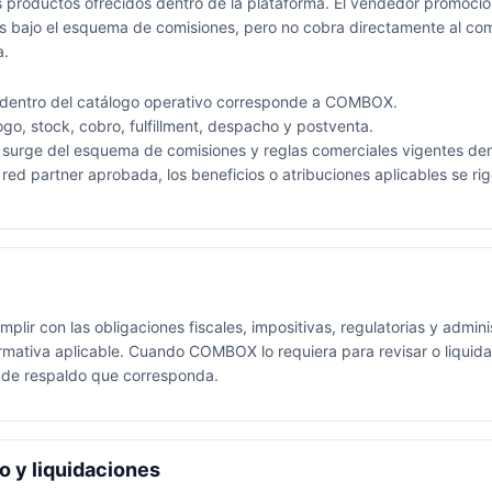
productos ofrecidos dentro de la plataforma. El vendedor promocion
as bajo el esquema de comisiones, pero no cobra directamente al com
a.
 dentro del catálogo operativo corresponde a COMBOX.
o, stock, cobro, fulfillment, despacho y postventa.
surge del esquema de comisiones y reglas comerciales vigentes dent
red partner aprobada, los beneficios o atribuciones aplicables se rig
plir con las obligaciones fiscales, impositivas, regulatorias y admin
rmativa aplicable. Cuando COMBOX lo requiera para revisar o liquid
n de respaldo que corresponda.
o y liquidaciones