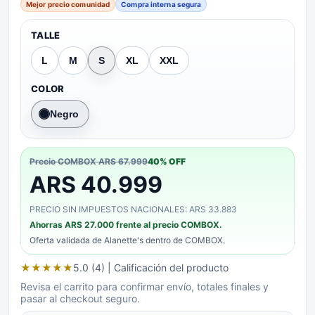
Mejor precio comunidad
Compra interna segura
TALLE
L
M
S
XL
XXL
COLOR
Negro
Precio COMBOX
ARS 67.999
40
% OFF
ARS 40.999
PRECIO SIN IMPUESTOS NACIONALES: ARS 33.883
Ahorras
ARS 27.000
frente al precio COMBOX.
Oferta validada de
Alanette's
dentro de COMBOX.
★
★
★
★
★
5.0 (4)
| Calificación del producto
Revisa el carrito para confirmar envío, totales finales y
pasar al checkout seguro.