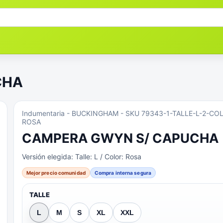
CHA
Indumentaria
- BUCKINGHAM
- SKU 79343-1-TALLE-L-2-CO
ROSA
CAMPERA GWYN S/ CAPUCHA
Versión elegida:
Talle: L / Color: Rosa
Mejor precio comunidad
Compra interna segura
TALLE
L
M
S
XL
XXL