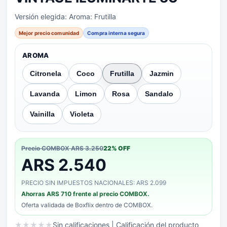
Versión elegida:
Aroma: Frutilla
Mejor precio comunidad
Compra interna segura
AROMA
Citronela
Coco
Frutilla
Jazmin
Lavanda
Limon
Rosa
Sandalo
Vainilla
Violeta
Precio COMBOX
ARS 3.250
22
% OFF
ARS 2.540
PRECIO SIN IMPUESTOS NACIONALES: ARS 2.099
Ahorras
ARS 710
frente al precio COMBOX.
Oferta validada de
Boxflix
dentro de COMBOX.
★
★
★
★
★
Sin calificaciones
| Calificación del producto