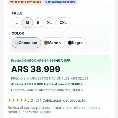
Mejor precio comunidad
Compra interna segura
TALLE
L
M
S
XL
XXL
COLOR
Chocolate
Marron
Negro
Precio COMBOX
ARS 64.999
40
% OFF
ARS 38.999
PRECIO SIN IMPUESTOS NACIONALES: ARS 32.231
Ahorras
ARS 26.000
frente al precio COMBOX.
Oferta validada de
Alanette's
dentro de COMBOX.
★
★
★
★
★
5.0 (2)
| Calificación del producto
Revisa el carrito para confirmar envío, totales finales y
pasar al checkout seguro.