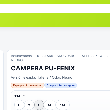
Indumentaria
- HOLSTARK
- SKU 79599-1-TALLE-S-2-COLOR
NEGRO
CAMPERA PU-FENIX
Versión elegida:
Talle: S / Color: Negro
Mejor precio comunidad
Compra interna segura
TALLE
L
M
S
XL
XXL