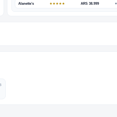
Alanette's
★
★
★
★
★
ARS 38.999
6