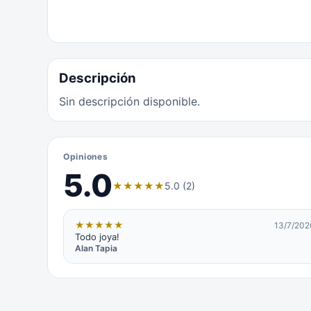
Descripción
Sin descripción disponible.
Opiniones
5.0
★
★
★
★
★
5.0 (2)
★
★
★
★
★
13/7/202
Todo joya!
Alan Tapia