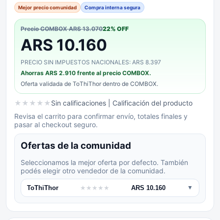
Mejor precio comunidad
Compra interna segura
Precio COMBOX
ARS 13.070
22
% OFF
ARS 10.160
PRECIO SIN IMPUESTOS NACIONALES: ARS 8.397
Ahorras
ARS 2.910
frente al precio COMBOX.
Oferta validada de
ToThiThor
dentro de COMBOX.
★
★
★
★
★
Sin calificaciones
| Calificación del producto
Revisa el carrito para confirmar envío, totales finales y
pasar al checkout seguro.
Ofertas de la comunidad
Seleccionamos la mejor oferta por defecto. También
podés elegir otro vendedor de la comunidad.
ToThiThor
★
★
★
★
★
ARS 10.160
▼