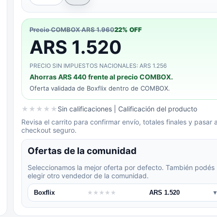
Precio COMBOX
ARS 1.960
22
% OFF
ARS 1.520
PRECIO SIN IMPUESTOS NACIONALES: ARS 1.256
Ahorras
ARS 440
frente al precio COMBOX.
Oferta validada de
Boxflix
dentro de COMBOX.
★
★
★
★
★
Sin calificaciones
| Calificación del producto
Revisa el carrito para confirmar envío, totales finales y pasar a
checkout seguro.
Ofertas de la comunidad
Seleccionamos la mejor oferta por defecto. También podés
elegir otro vendedor de la comunidad.
Boxflix
★
★
★
★
★
ARS 1.520