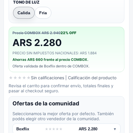
TONO DE LUZ
Calida
Fria
Precio COMBOX
ARS 2.940
22
% OFF
ARS 2.280
PRECIO SIN IMPUESTOS NACIONALES: ARS 1.884
Ahorras
ARS 660
frente al precio COMBOX.
Oferta validada de
Boxflix
dentro de COMBOX.
★
★
★
★
★
Sin calificaciones
| Calificación del producto
Revisa el carrito para confirmar envío, totales finales y
pasar al checkout seguro.
Ofertas de la comunidad
Seleccionamos la mejor oferta por defecto. También
podés elegir otro vendedor de la comunidad.
Boxflix
★
★
★
★
★
ARS 2.280
▼