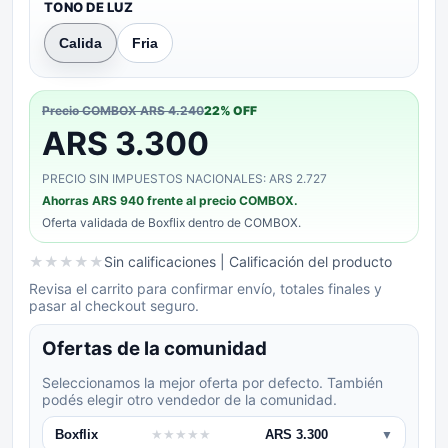
TONO DE LUZ
Calida
Fria
Precio COMBOX
ARS 4.240
22
% OFF
ARS 3.300
PRECIO SIN IMPUESTOS NACIONALES: ARS 2.727
Ahorras
ARS 940
frente al precio COMBOX.
Oferta validada de
Boxflix
dentro de COMBOX.
★
★
★
★
★
Sin calificaciones
| Calificación del producto
Revisa el carrito para confirmar envío, totales finales y
pasar al checkout seguro.
Ofertas de la comunidad
Seleccionamos la mejor oferta por defecto. También
podés elegir otro vendedor de la comunidad.
Boxflix
★
★
★
★
★
ARS 3.300
▼