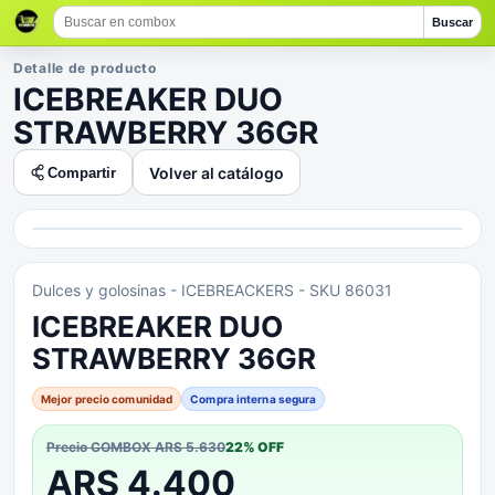
Buscar
Detalle de producto
ICEBREAKER DUO
STRAWBERRY 36GR
Volver al catálogo
Compartir
Dulces y golosinas
- ICEBREACKERS
- SKU 86031
ICEBREAKER DUO
STRAWBERRY 36GR
Mejor precio comunidad
Compra interna segura
Precio COMBOX
ARS 5.630
22
% OFF
ARS 4.400