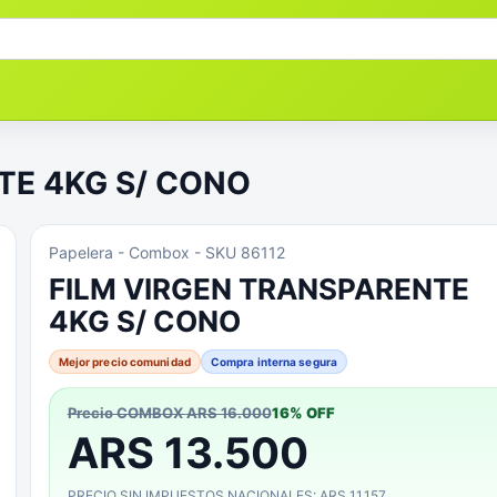
TE 4KG S/ CONO
Papelera
- Combox
- SKU 86112
FILM VIRGEN TRANSPARENTE
4KG S/ CONO
Mejor precio comunidad
Compra interna segura
Precio COMBOX
ARS 16.000
16
% OFF
ARS 13.500
PRECIO SIN IMPUESTOS NACIONALES: ARS 11.157