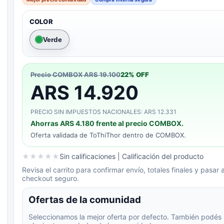
COLOR
Verde
Precio COMBOX
ARS 19.100
22
% OFF
ARS 14.920
PRECIO SIN IMPUESTOS NACIONALES: ARS 12.331
Ahorras
ARS 4.180
frente al precio COMBOX.
Oferta validada de
ToThiThor
dentro de COMBOX.
★
★
★
★
★
Sin calificaciones
| Calificación del producto
Revisa el carrito para confirmar envío, totales finales y pasar a
checkout seguro.
Ofertas de la comunidad
Seleccionamos la mejor oferta por defecto. También podés