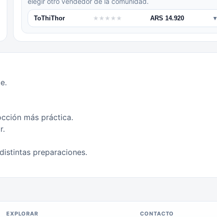
elegir otro vendedor de la comunidad.
ToThiThor
★
★
★
★
★
ARS 14.920
e.
occión más práctica.
r.
distintas preparaciones.
EXPLORAR
CONTACTO