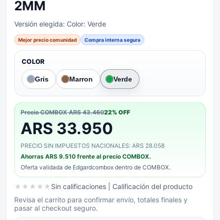
2MM
Versión elegida:
Color: Verde
Mejor precio comunidad
Compra interna segura
COLOR
Gris
Marron
Verde
Precio COMBOX
ARS 43.460
22
% OFF
ARS 33.950
PRECIO SIN IMPUESTOS NACIONALES: ARS 28.058
Ahorras
ARS 9.510
frente al precio COMBOX.
Oferta validada de
Edgardcombox
dentro de COMBOX.
★
★
★
★
★
Sin calificaciones
| Calificación del producto
Revisa el carrito para confirmar envío, totales finales y
pasar al checkout seguro.