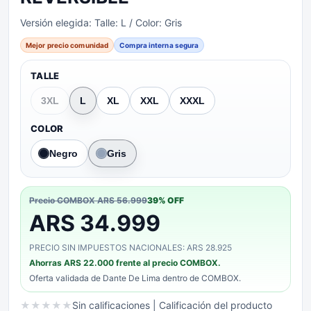
Versión elegida:
Talle: L / Color: Gris
Mejor precio comunidad
Compra interna segura
TALLE
3XL
L
XL
XXL
XXXL
COLOR
Negro
Gris
Precio COMBOX
ARS 56.999
39
% OFF
ARS 34.999
PRECIO SIN IMPUESTOS NACIONALES: ARS 28.925
Ahorras
ARS 22.000
frente al precio COMBOX.
Oferta validada de
Dante De Lima
dentro de COMBOX.
★
★
★
★
★
Sin calificaciones
| Calificación del producto