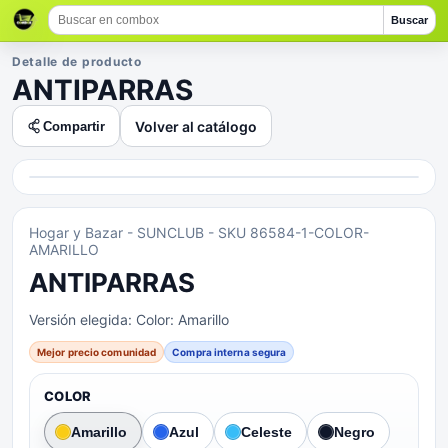
Buscar
Detalle de producto
ANTIPARRAS
Volver al catálogo
Compartir
Hogar y Bazar
- SUNCLUB
- SKU 86584-1-COLOR-
AMARILLO
ANTIPARRAS
Versión elegida:
Color: Amarillo
Mejor precio comunidad
Compra interna segura
COLOR
Amarillo
Azul
Celeste
Negro