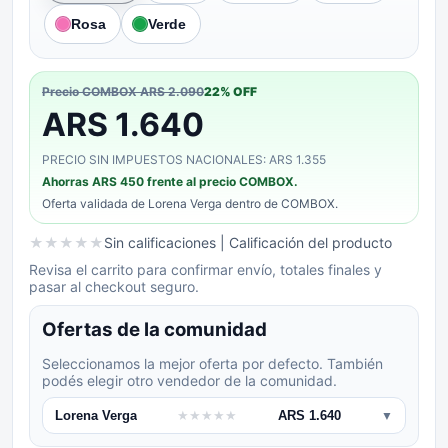
Rosa
Verde
Precio COMBOX
ARS 2.090
22
% OFF
ARS 1.640
PRECIO SIN IMPUESTOS NACIONALES: ARS 1.355
Ahorras
ARS 450
frente al precio COMBOX.
Oferta validada de
Lorena Verga
dentro de COMBOX.
★
★
★
★
★
Sin calificaciones
| Calificación del producto
Revisa el carrito para confirmar envío, totales finales y
pasar al checkout seguro.
Ofertas de la comunidad
Seleccionamos la mejor oferta por defecto. También
podés elegir otro vendedor de la comunidad.
Lorena Verga
★
★
★
★
★
ARS 1.640
▼