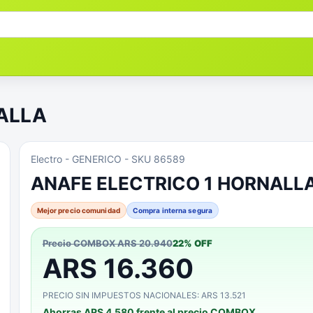
ALLA
Electro
- GENERICO
- SKU 86589
ANAFE ELECTRICO 1 HORNALL
Mejor precio comunidad
Compra interna segura
Precio COMBOX
ARS 20.940
22
% OFF
ARS 16.360
PRECIO SIN IMPUESTOS NACIONALES: ARS 13.521
Ahorras
ARS 4.580
frente al precio COMBOX.