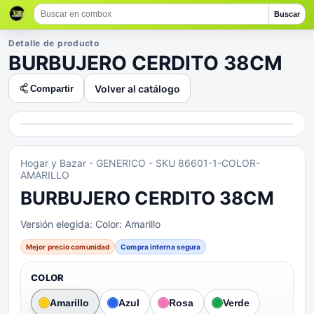
Buscar
Detalle de producto
BURBUJERO CERDITO 38CM
Volver al catálogo
Compartir
Hogar y Bazar
- GENERICO
- SKU 86601-1-COLOR-
AMARILLO
BURBUJERO CERDITO 38CM
Versión elegida:
Color: Amarillo
Mejor precio comunidad
Compra interna segura
COLOR
Amarillo
Azul
Rosa
Verde