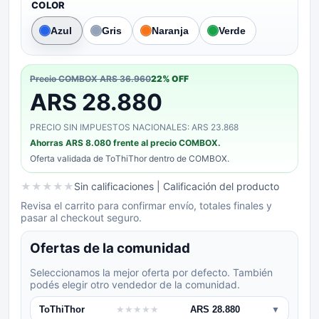
COLOR
Azul
Gris
Naranja
Verde
Precio COMBOX
ARS 36.960
22
% OFF
ARS 28.880
PRECIO SIN IMPUESTOS NACIONALES: ARS 23.868
Ahorras
ARS 8.080
frente al precio COMBOX.
Oferta validada de
ToThiThor
dentro de COMBOX.
★
★
★
★
★
Sin calificaciones
| Calificación del producto
Revisa el carrito para confirmar envío, totales finales y
pasar al checkout seguro.
Ofertas de la comunidad
Seleccionamos la mejor oferta por defecto. También
podés elegir otro vendedor de la comunidad.
ToThiThor
★
★
★
★
★
ARS 28.880
▼