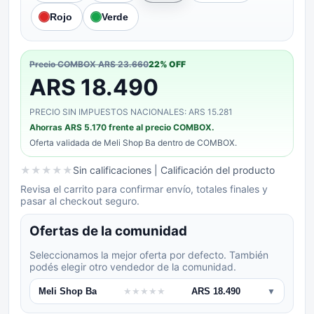
Rojo
Verde
Precio COMBOX
ARS 23.660
22
% OFF
ARS 18.490
PRECIO SIN IMPUESTOS NACIONALES: ARS 15.281
Ahorras
ARS 5.170
frente al precio COMBOX.
Oferta validada de
Meli Shop Ba
dentro de COMBOX.
★
★
★
★
★
Sin calificaciones
| Calificación del producto
Revisa el carrito para confirmar envío, totales finales y
pasar al checkout seguro.
Ofertas de la comunidad
Seleccionamos la mejor oferta por defecto. También
podés elegir otro vendedor de la comunidad.
Meli Shop Ba
★
★
★
★
★
ARS 18.490
▼