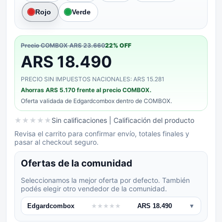
Rojo
Verde
Precio COMBOX
ARS 23.660
22
% OFF
ARS 18.490
PRECIO SIN IMPUESTOS NACIONALES: ARS 15.281
Ahorras
ARS 5.170
frente al precio COMBOX.
Oferta validada de
Edgardcombox
dentro de COMBOX.
★
★
★
★
★
Sin calificaciones
| Calificación del producto
Revisa el carrito para confirmar envío, totales finales y
pasar al checkout seguro.
Ofertas de la comunidad
Seleccionamos la mejor oferta por defecto. También
podés elegir otro vendedor de la comunidad.
Edgardcombox
★
★
★
★
★
ARS 18.490
▼