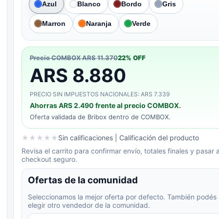
Azul
Blanco
Bordo
Gris
Marron
Naranja
Verde
Precio COMBOX
ARS 11.370
22
% OFF
ARS 8.880
PRECIO SIN IMPUESTOS NACIONALES: ARS 7.339
Ahorras
ARS 2.490
frente al precio COMBOX.
Oferta validada de
Bribox
dentro de COMBOX.
★
★
★
★
★
Sin calificaciones
| Calificación del producto
Revisa el carrito para confirmar envío, totales finales y pasar a
checkout seguro.
Ofertas de la comunidad
Seleccionamos la mejor oferta por defecto. También podés
elegir otro vendedor de la comunidad.