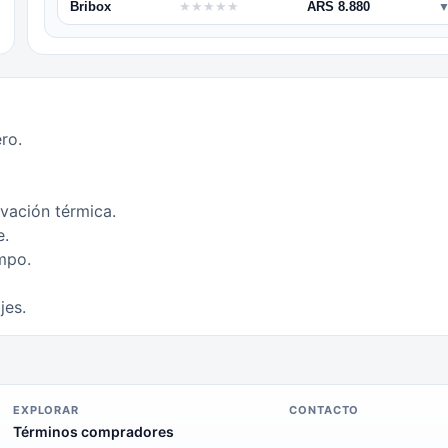
Bribox
★
★
★
★
★
ARS 8.880
ro.
vación térmica.
e.
empo.
jes.
EXPLORAR
CONTACTO
Términos compradores