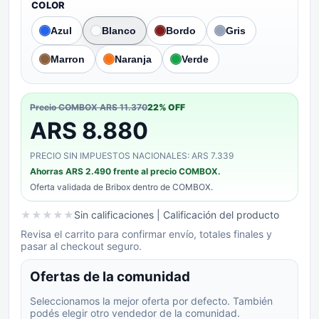
COLOR
Azul
Blanco
Bordo
Gris
Marron
Naranja
Verde
Precio COMBOX
ARS 11.370
22
% OFF
ARS 8.880
PRECIO SIN IMPUESTOS NACIONALES: ARS 7.339
Ahorras
ARS 2.490
frente al precio COMBOX.
Oferta validada de
Bribox
dentro de COMBOX.
★
★
★
★
★
Sin calificaciones
| Calificación del producto
Revisa el carrito para confirmar envío, totales finales y
pasar al checkout seguro.
Ofertas de la comunidad
Seleccionamos la mejor oferta por defecto. También
podés elegir otro vendedor de la comunidad.