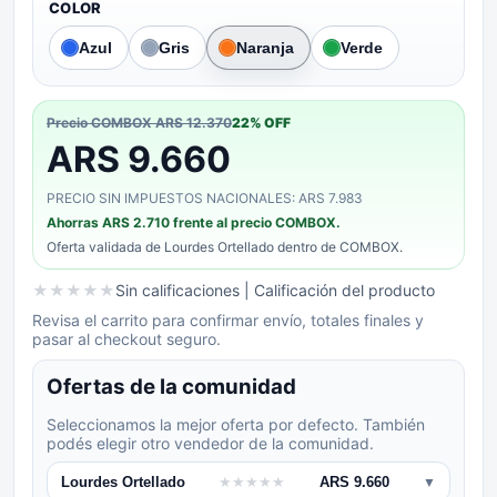
COLOR
Azul
Gris
Naranja
Verde
Precio COMBOX
ARS 12.370
22
% OFF
ARS 9.660
PRECIO SIN IMPUESTOS NACIONALES: ARS 7.983
Ahorras
ARS 2.710
frente al precio COMBOX.
Oferta validada de
Lourdes Ortellado
dentro de COMBOX.
★
★
★
★
★
Sin calificaciones
| Calificación del producto
Revisa el carrito para confirmar envío, totales finales y
pasar al checkout seguro.
Ofertas de la comunidad
Seleccionamos la mejor oferta por defecto. También
podés elegir otro vendedor de la comunidad.
Lourdes Ortellado
★
★
★
★
★
ARS 9.660
▼